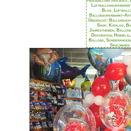
Herzballons Hochzeit
,
Luftballonsupermark
Blog
,
Luftball
Ballonsupermarkt-Akt
Übersicht: Ballonsho
Shop
,
Katalog
,
Ba
Jahresthemen
,
Ballon
Dekoration
,
Himmelsl
Ballons
,
Sonderangeb
Spielwaren