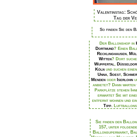
Valentinstag: Sch
Tag der Ve
So finden Sie den 
Der Ballonshop in
Dortmund
? Einen Bal
Recklinghausen
,
Mül
Witten
? Dort suche
Wuppertal
,
Düsseldor
Köln
und suchen eine
Unna
,
Soest
,
Schwer
Menden
oder
Iserlohn
u
anbietet? Dann warten 
Parkplätze stehen Ihn
erwartet Sie mit ein
entfernt wohnen und ei
Tipp
.
Luftballons
Sie finden den Ball
157, unter folgend
Ballonsupermarkt
,
Ba