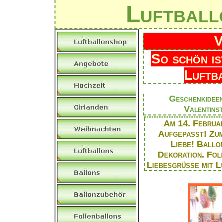
Luftball
V
So schön is
Luftba
Geschenkideen
Valentins
Am
14. Februa
Aufgepasst!
Zum
Liebe!
Ballon
Dekoration
.
Fol
Liebesgrüße mit L